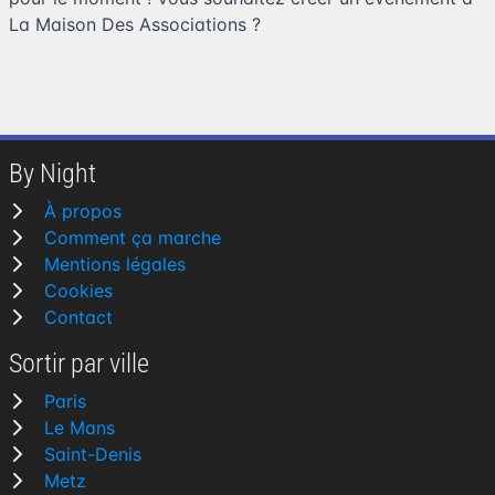
La Maison Des Associations
?
By Night
À propos
Comment ça marche
Mentions légales
Cookies
Contact
Sortir par ville
Paris
Le Mans
Saint-Denis
Metz