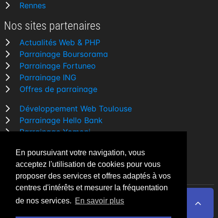
Rennes
Nos sites partenaires
Actualités Web & PHP
Parrainage Boursorama
Parrainage Fortuneo
Parrainage ING
Offres de parrainage
Développement Web Toulouse
Parrainage Hello Bank
Parrainage Yomoni
Parrainage BforBank
En poursuivant votre navigation, vous
Comparatif banque
acceptez l'utilisation de cookies pour vous
proposer des services et offres adaptés à vos
centres d'intérêts et mesurer la fréquentation
de nos services.
En savoir plus
By Night v5.7.3
| © 2026 - Tous droits réservés