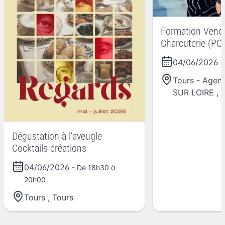
Formation Vend
Charcuterie (POE
04/06/2026
-
Tours - Agen
SUR LOIRE
,
Dégustation à l’aveugle
Cocktails créations
04/06/2026
- De 18h30 à
20h00
Tours
,
Tours