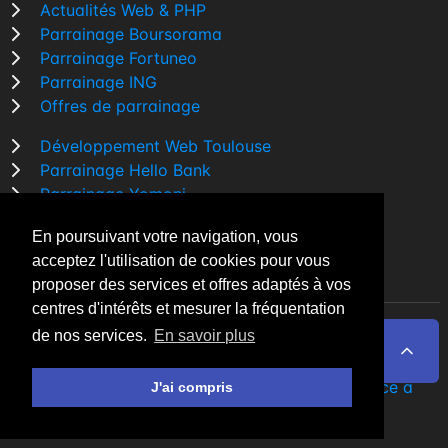
Actualités Web & PHP
Parrainage Boursorama
Parrainage Fortuneo
Parrainage ING
Offres de parrainage
Développement Web Toulouse
Parrainage Hello Bank
Parrainage Yomoni
Parrainage BforBank
En poursuivant votre navigation, vous
Comparatif banque
acceptez l'utilisation de cookies pour vous
proposer des services et offres adaptés à vos
centres d'intérêts et mesurer la fréquentation
de nos services.
En savoir plus
By Night v5.7.3
| © 2026 - Tous droits réservés
Fait avec
♥
par un
développeur Web Freelance à
J'ai compris
Toulouse