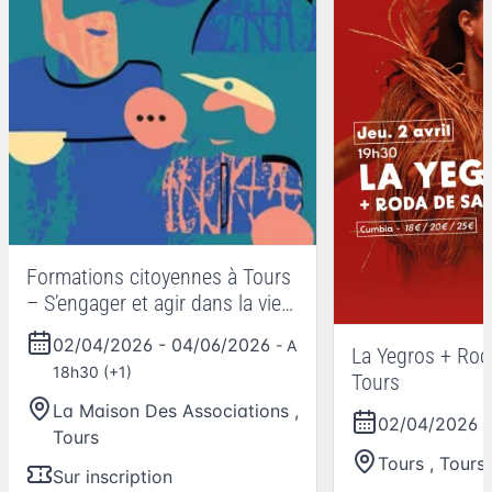
Formations citoyennes à Tours
– S’engager et agir dans la vie
locale
02/04/2026
-
04/06/2026
- A
La Yegros + Ro
18h30 (+1)
Tours
La Maison Des Associations
,
02/04/2026
-
Tours
Tours
,
Tours
Sur inscription