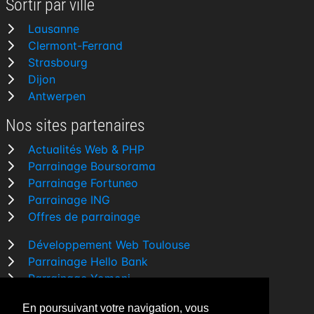
Sortir par ville
Lausanne
Clermont-Ferrand
Strasbourg
Dijon
Antwerpen
Nos sites partenaires
Actualités Web & PHP
Parrainage Boursorama
Parrainage Fortuneo
Parrainage ING
Offres de parrainage
Développement Web Toulouse
Parrainage Hello Bank
Parrainage Yomoni
Parrainage BforBank
En poursuivant votre navigation, vous
Comparatif banque