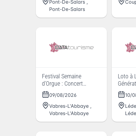
Pont-De-Salars
,
Cou
Pont-De-Salars
Festival Semaine
Loto à 
d'Orgue : Concert
Généra
d'ouverture STABAT
09/08/2026
10/0
MATER Delphine Megret
/ Marc Pontus
Vabres-L'Abbaye
,
Léde
Vabres-L'Abbaye
Léde