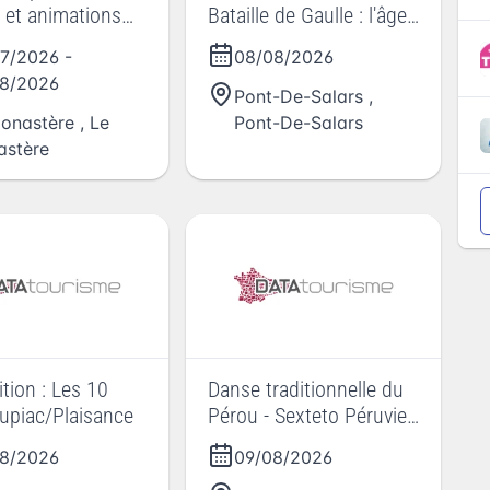
 et animations
Bataille de Gaulle : l'âge
les
de fer.
07/2026
-
08/08/2026
8/2026
Pont-De-Salars
,
onastère
,
Le
Pont-De-Salars
stère
ition : Les 10
Danse traditionnelle du
upiac/Plaisance
Pérou - Sexteto Péruvien
( Festival folklorique du
8/2026
09/08/2026
rouergue )