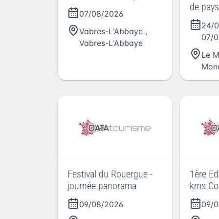
de pays
07/08/2026
musica
24/
Vabres-L'Abbaye
,
07/0
Vabres-L'Abbaye
Le M
Mona
Festival du Rouergue -
1ère Ed
journée panorama
kms Co
09/08/2026
09/0