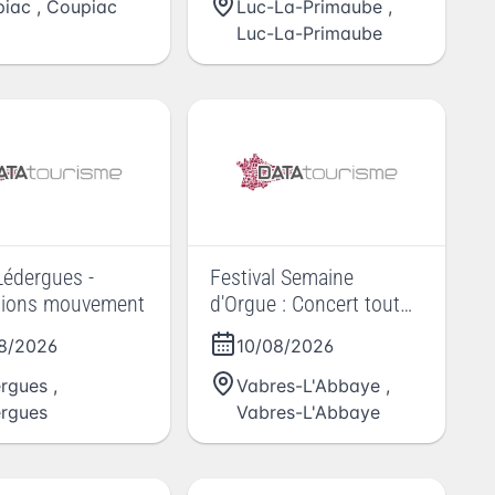
piac
,
Coupiac
Luc-La-Primaube
,
Luc-La-Primaube
Lédergues -
Festival Semaine
tions mouvement
d'Orgue : Concert tout
public LE PETIT PRINCE
8/2026
10/08/2026
d'après Antoine de
Saint-Exupéry
rgues
,
Vabres-L'Abbaye
,
rgues
Vabres-L'Abbaye