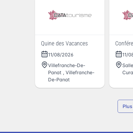
Quine des Vacances
Confér
11/08/2026
11/0
Villefranche-De-
Sall
Panat
,
Villefranche-
Cur
De-Panat
Plus