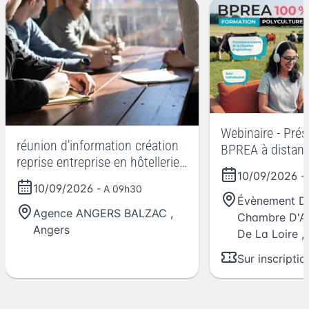
Webinaire - Prés
réunion d'information création
BPREA à distan
reprise entreprise en hôtellerie
10/09/2026
-
restauration avec
10/09/2026
- A 09h30
accompagnement CCI Angers
Évènement Dig
Agence ANGERS BALZAC
,
Chambre D'Ag
Angers
De La Loire
,
Sur inscriptio