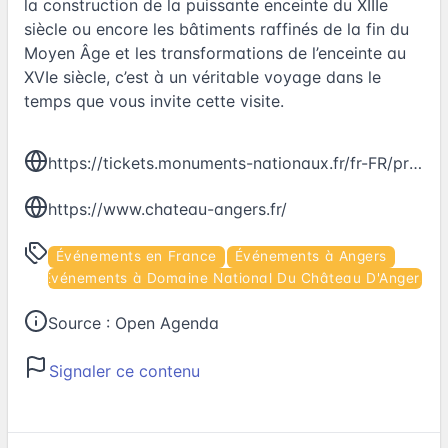
la construction de la puissante enceinte du XIIIe
siècle ou encore les bâtiments raffinés de la fin du
Moyen Âge et les transformations de l’enceinte au
XVIe siècle, c’est à un véritable voyage dans le
temps que vous invite cette visite.
https://tickets.monuments-nationaux.fr/fr-FR/produits-seances?site=2004684439930400312&famille=2503743490830401413
https://www.chateau-angers.fr/
Événements en France
Événements à Angers
Événements à Domaine National Du Château D'Angers
Source :
Open Agenda
Signaler ce contenu