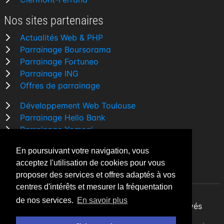
Nos sites partenaires
Actualités Web & PHP
Parrainage Boursorama
Parrainage Fortuneo
Parrainage ING
Offres de parrainage
Développement Web Toulouse
Parrainage Hello Bank
Parrainage Yomoni
Parrainage BforBank
En poursuivant votre navigation, vous
Comparatif banque
acceptez l'utilisation de cookies pour vous
proposer des services et offres adaptés à vos
centres d'intérêts et mesurer la fréquentation
de nos services.
En savoir plus
By Night v5.7.3
| © 2026 - Tous droits réservés