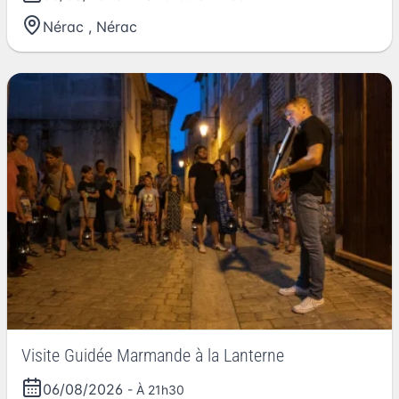
Nérac
,
Nérac
Visite Guidée Marmande à la Lanterne
06/08/2026
- À 21h30