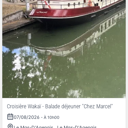
Croisière Wakaï - Balade déjeuner "Chez Marcel"
07/08/2026
- À 10h00
Le Mas-D'Agenais
,
Le Mas-D'Agenais