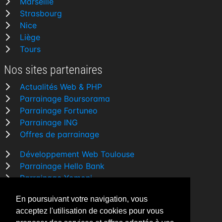
Marseille
Strasbourg
Nice
Liège
Tours
Nos sites partenaires
Actualités Web & PHP
Parrainage Boursorama
Parrainage Fortuneo
Parrainage ING
Offres de parrainage
Développement Web Toulouse
Parrainage Hello Bank
Parrainage Yomoni
Parrainage BforBank
En poursuivant votre navigation, vous
Comparatif banque
acceptez l'utilisation de cookies pour vous