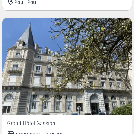
Pau
,
Pau
Grand Hôtel Gassion