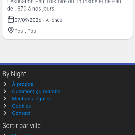
Destination Pau, l'histoire du Tourisme et de Pau
de 1870 à nos jours
07/09/2026
- À 15h00
Pau
,
Pau
By Night
À propos
Comment ça marche
Mentions légales
Cookies
Contact
Sortir par ville