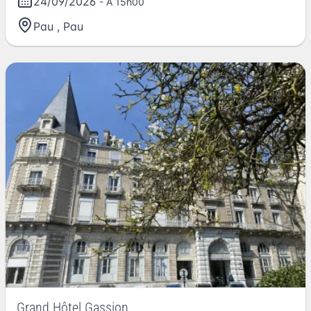
24/09/2026
- À 15h00
Pau
,
Pau
Grand Hôtel Gassion