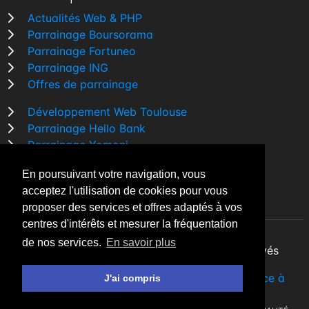
Actualités Web & PHP
Parrainage Boursorama
Parrainage Fortuneo
Parrainage ING
Offres de parrainage
Développement Web Toulouse
Parrainage Hello Bank
Parrainage Yomoni
Parrainage BforBank
En poursuivant votre navigation, vous
Comparatif banque
acceptez l'utilisation de cookies pour vous
proposer des services et offres adaptés à vos
centres d'intérêts et mesurer la fréquentation
de nos services.
En savoir plus
By Night v5.7.3
| © 2026 - Tous droits réservés
Fait avec
♥
par un
développeur Web Freelance à
J'ai compris
Toulouse