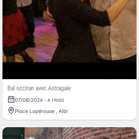
Bal occitan avec Astragale
07/08/2026
- A 19h00
Place Lapérouse
,
Albi