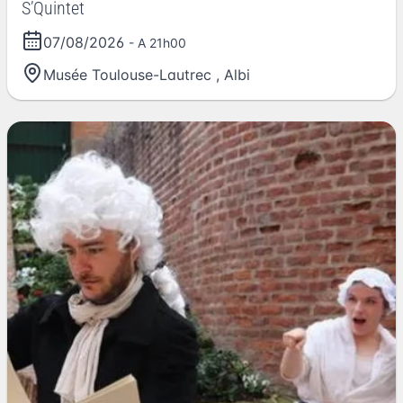
S’Quintet
07/08/2026
- A 21h00
Musée Toulouse-Lautrec
,
Albi