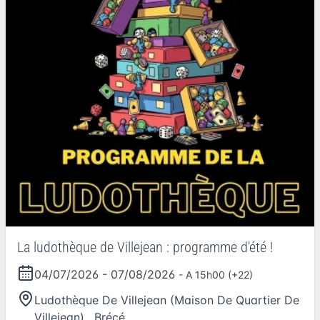
La ludothèque de Villejean : programme d'été !
04/07/2026
-
07/08/2026
- A 15h00 (+22)
Ludothèque De Villejean (Maison De Quartier De
Villejean)
,
Brécé