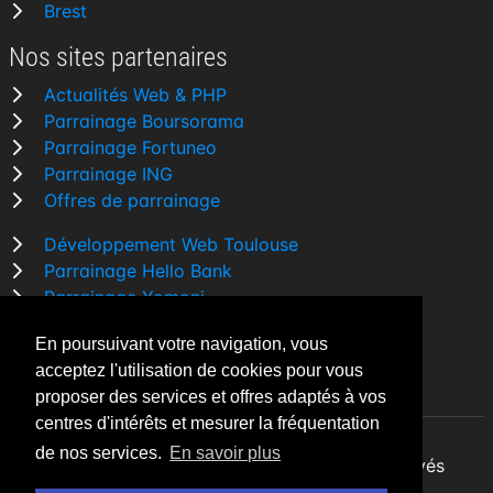
Brest
Nos sites partenaires
Actualités Web & PHP
Parrainage Boursorama
Parrainage Fortuneo
Parrainage ING
Offres de parrainage
Développement Web Toulouse
Parrainage Hello Bank
Parrainage Yomoni
Parrainage BforBank
En poursuivant votre navigation, vous
Comparatif banque
acceptez l'utilisation de cookies pour vous
proposer des services et offres adaptés à vos
centres d'intérêts et mesurer la fréquentation
de nos services.
En savoir plus
By Night v5.7.3
| © 2026 - Tous droits réservés