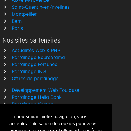
Aix-en-Provence
Saint-Quentin-en-Yvelines
Montpellier
Bern
Paris
Nos sites partenaires
Actualités Web & PHP
Parrainage Boursorama
Parrainage Fortuneo
Parrainage ING
Offres de parrainage
Développement Web Toulouse
Parrainage Hello Bank
Parrainage Yomoni
Parrainage BforBank
En poursuivant votre navigation, vous
Comparatif banque
acceptez l'utilisation de cookies pour vous
proposer des services et offres adaptés à vos