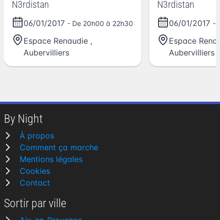
N3rdistan
N3rdistan
06/01/2017
06/01/2017
- De 20h00 à 22h30
- 
Espace Renaudie
,
Espace Rena
Aubervilliers
Aubervilliers
By Night
À propos
Comment ça marche
Mentions légales
Cookies
Contact
Sortir par ville