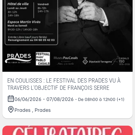
EN COULISSES : LE FESTIVAL DES PRADES VU À
TRAVERS L'OBJECTIF DE FRANÇOIS SERRE
06/06/2026
-
07/08/2026
- De 08h00 à 12h00 (+1)
Prades
,
Prades