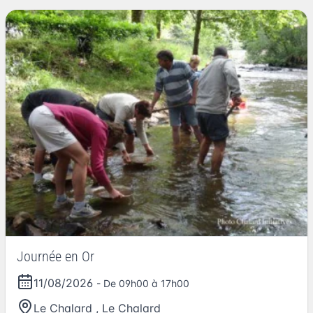
Journée en Or
11/08/2026
- De 09h00 à 17h00
Le Chalard
,
Le Chalard