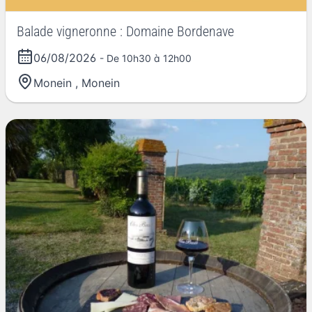
Balade vigneronne : Domaine Bordenave
06/08/2026
- De 10h30 à 12h00
Monein
,
Monein