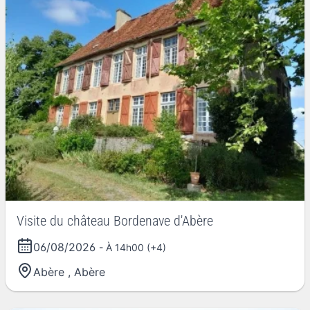
Visite du château Bordenave d'Abère
06/08/2026
- À 14h00 (+4)
Abère
,
Abère