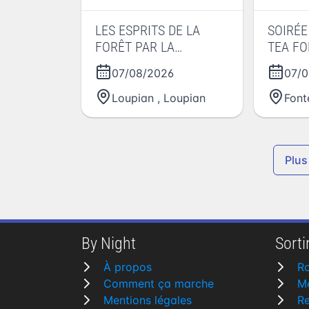
LES ESPRITS DE LA
SOIRÉE
FORÊT PAR LA
TEA F
COMPAGNIE LES
07/08/2026
07/0
VAGUABONDES
Loupian
,
Loupian
Font
Plus
By Night
Sortir
À propos
R
Comment ça marche
M
Mentions légales
R