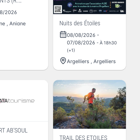
NTS (R.
ON, 2016)
8/2026
Nuits des Étoiles
ne
,
Aniane
08/08/2026
-
07/08/2026
- À 18h30
(+1)
Argelliers
,
Argelliers
T AB'SOUL
N
TRAIL DES ETOILES