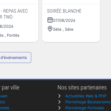
 - REPAS AVEC
SOIRÉE BLANCHE
OR TWO
07/08/2026
8/2026
Sète
,
Sète
ès
,
Fontès
 d'événements
 par ville
Nos sites partenaires
ouen
Actualités Web & PHP
etz
Parrainage Boursorama
ennes
Parrainage Fortuneo