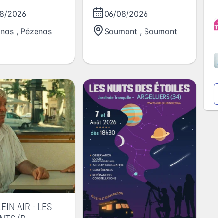
SAINT-MICHEL-DE-
8/2026
06/08/2026
GRANDMONT
enas
,
Pézenas
Soumont
,
Soumont
EIN AIR - LES