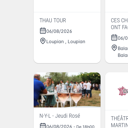
THAU TOUR
CES CH
ONT F
06/08/2026
L'OLYM
06/0
Loupian
,
Loupian
Bala
Bala
N-Y-L - Jeudi Rosé
THÉÂTR
MARTIN
06/08/2026
- De 18h00