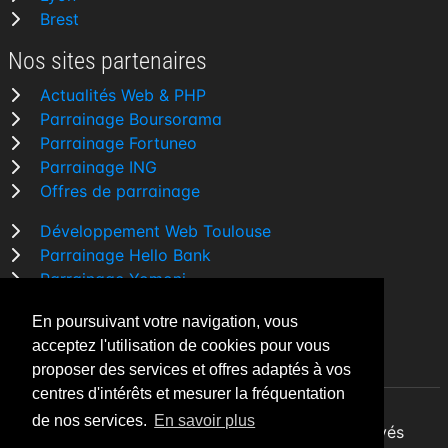
Brest
Nos sites partenaires
Actualités Web & PHP
Parrainage Boursorama
Parrainage Fortuneo
Parrainage ING
Offres de parrainage
Développement Web Toulouse
Parrainage Hello Bank
Parrainage Yomoni
Parrainage BforBank
En poursuivant votre navigation, vous
Comparatif banque
acceptez l'utilisation de cookies pour vous
proposer des services et offres adaptés à vos
centres d'intérêts et mesurer la fréquentation
de nos services.
En savoir plus
By Night v5.7.3
| © 2026 - Tous droits réservés