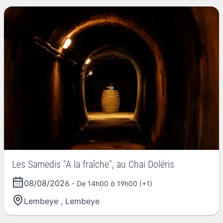
Les Samedis "A la fraîche", au Chai Doléris
08/08/2026
- De 14h00 à 19h00 (+1)
Lembeye
,
Lembeye