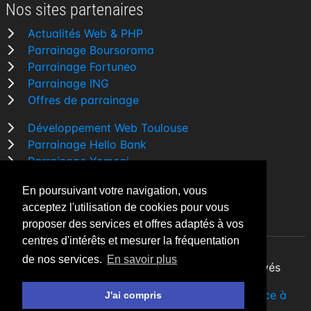
Nos sites partenaires
Actualités Web & PHP
Parrainage Boursorama
Parrainage Fortuneo
Parrainage ING
Offres de parrainage
Développement Web Toulouse
Parrainage Hello Bank
Parrainage Yomoni
Parrainage BforBank
En poursuivant votre navigation, vous
Comparatif banque
acceptez l'utilisation de cookies pour vous
proposer des services et offres adaptés à vos
centres d'intérêts et mesurer la fréquentation
de nos services.
En savoir plus
By Night v5.7.3
| © 2026 - Tous droits réservés
Fait avec
♥
par un
développeur Web Freelance à
J'ai compris