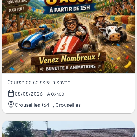
Course de caisses à savon
08/08/2026
- A 09h00
Crouseilles (64)
,
Crouseilles