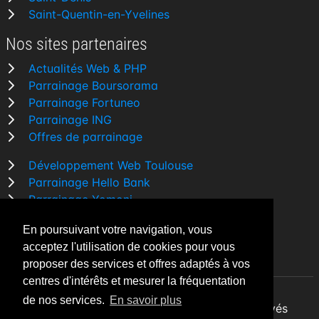
Saint-Quentin-en-Yvelines
Nos sites partenaires
Actualités Web & PHP
Parrainage Boursorama
Parrainage Fortuneo
Parrainage ING
Offres de parrainage
Développement Web Toulouse
Parrainage Hello Bank
Parrainage Yomoni
Parrainage BforBank
En poursuivant votre navigation, vous
Comparatif banque
acceptez l'utilisation de cookies pour vous
proposer des services et offres adaptés à vos
centres d'intérêts et mesurer la fréquentation
de nos services.
En savoir plus
By Night v5.7.3
| © 2026 - Tous droits réservés