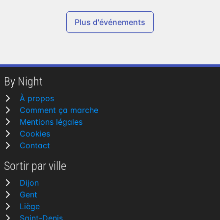
Plus d'événements
By Night
À propos
Comment ça marche
Mentions légales
Cookies
Contact
Sortir par ville
Dijon
Gent
Liège
Saint-Denis