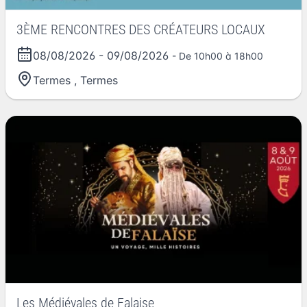
3ÈME RENCONTRES DES CRÉATEURS LOCAUX
08/08/2026
-
09/08/2026
- De 10h00 à 18h00
Termes
,
Termes
Les Médiévales de Falaise