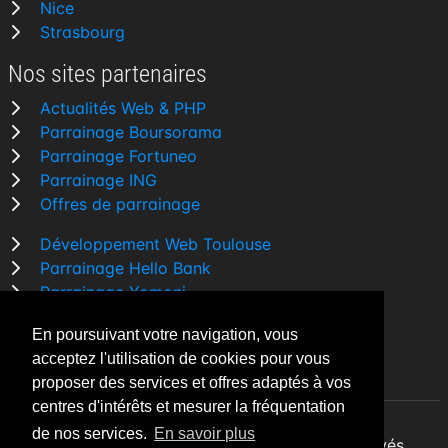
Nice
Strasbourg
Nos sites partenaires
Actualités Web & PHP
Parrainage Boursorama
Parrainage Fortuneo
Parrainage ING
Offres de parrainage
Développement Web Toulouse
Parrainage Hello Bank
Parrainage Yomoni
Parrainage BforBank
En poursuivant votre navigation, vous
Comparatif banque
acceptez l'utilisation de cookies pour vous
proposer des services et offres adaptés à vos
centres d'intérêts et mesurer la fréquentation
de nos services.
En savoir plus
By Night v5.7.3
| © 2026 - Tous droits réservés