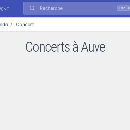
Recherche
Cmd +
MENT
nda
Concert
Concerts à Auve