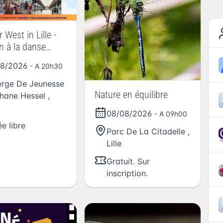
West in Lille -
on à la danse
oast Swing à
08/2026
- A 20h30
ge de jeunesse
ne Hessel
rge De Jeunesse
Nature en équilibre
hane Hessel
,
08/08/2026
- A 09h00
ée libre
Parc De La Citadelle
,
Lille
Gratuit. Sur
inscription.