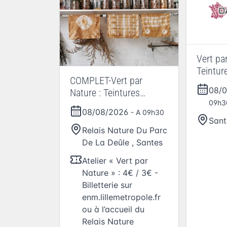
Vert pa
Teinture
COMPLET-Vert par
Shibori
08/
Nature : Teintures
09h3
naturelles et Shibori
08/08/2026
- A 09h30
Sant
Relais Nature Du Parc
De La Deûle
,
Santes
Atelier « Vert par
Nature » : 4€ / 3€ -
Billetterie sur
enm.lillemetropole.fr
ou à l’accueil du
Relais Nature