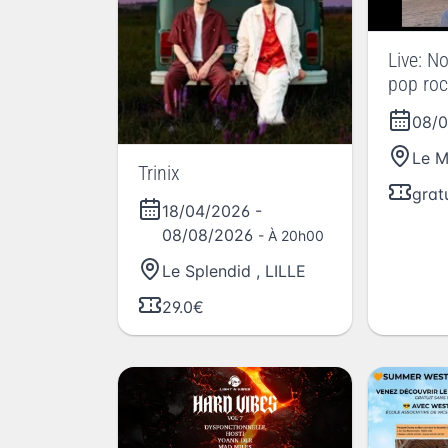
Live: N
pop roc
08/
Le M
Trinix
grat
18/04/2026
-
08/08/2026
- À 20h00
Le Splendid
,
LILLE
29.0€