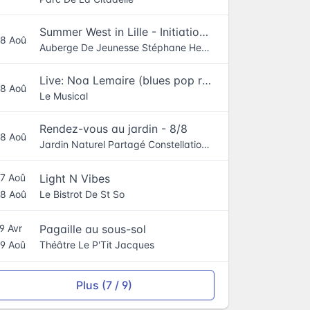
Summer West in Lille - Initiation à la danse West Coast Swing à l'Auberge de jeunesse Stéphane Hessel
8 Aoû
Auberge De Jeunesse Stéphane Hessel
Live: Noa Lemaire (blues pop rock)
8 Aoû
Le Musical
Rendez-vous au jardin - 8/8
8 Aoû
Jardin Naturel Partagé Constellation Nature
Light N Vibes
7 Aoû
Le Bistrot De St So
8 Aoû
Pagaille au sous-sol
9 Avr
Théâtre Le P'Tit Jacques
9 Aoû
Plus (7 / 9)