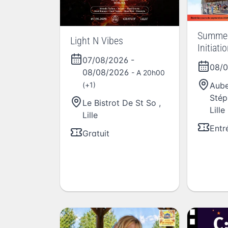
Summer 
Light N Vibes
Initiati
West C
07/08/2026
-
08/
l'Auber
08/08/2026
- A 20h00
Stépha
Aube
(+1)
Stép
Le Bistrot De St So
,
Lille
Lille
Entr
Gratuit