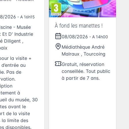
08/2026
- A 16h15
À fond les manettes !
iscine - Musée
 Et D' Industrie
08/08/2026
- A 14h00
é Diligent
,
Médiathèque André
aix
Malraux
,
Tourcoing
pour la visite +
Gratuit, réservation
t d’entrée au
conseillée. Tout public
e. Pas de
à partir de 7 ans.
rvation.
iption
ctement à
cueil du musée, 30
tes avant le
rt de la visite
 la limite des
es disponibles.