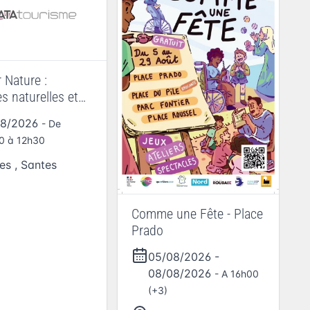
r Nature :
s naturelles et
08/2026
- De
0 à 12h30
es
,
Santes
Comme une Fête - Place
Prado
05/08/2026
-
08/08/2026
- A 16h00
(+3)