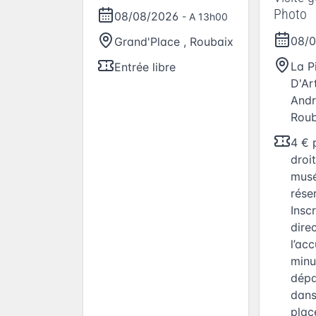
Photo
08/08/2026
- A 13h00
08/
Grand'Place
,
Roubaix
La P
Entrée libre
D'Art
Andr
Roub
4 € 
droi
musé
rése
Inscr
dire
l’ac
minu
dépa
dans
plac