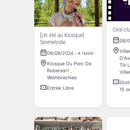
Ciné-cl
[Un été au Kiosque]
08/
Sevmelodie
Vill
08/08/2026
- A 16h00
D'As
Kiosque Du Parc De
Till 
Robersart
,
Vill
Wambrechies
Grat
Entrée Libre
15 a