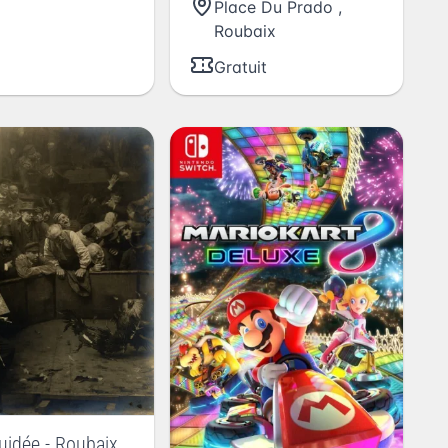
Place Du Prado
,
Roubaix
Gratuit
guidée - Roubaix