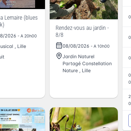
oa Lemaire (blues
0
k)
Rendez-vous au jardin -
8/8
08/2026
- A 20h00
0
08/08/2026
usical
,
Lille
- A 10h00
Jardin Naturel
uit
0
Partagé Constellation
Nature
,
Lille
0
0
2
0