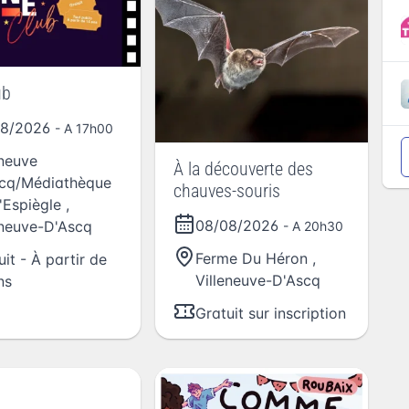
ub
08/2026
- A 17h00
eneuve
À la découverte des
cq/Médiathèque
chauves-souris
L'Espiègle
,
08/08/2026
eneuve-D'Ascq
- A 20h30
Ferme Du Héron
,
uit - À partir de
Villeneuve-D'Ascq
ns
Gratuit sur inscription