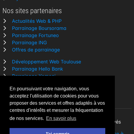
Nos sites partenaires
Actualités Web & PHP
Parrainage Boursorama
Parrainage Fortuneo
Parrainage ING
Offres de parrainage
Développement Web Toulouse
Parrainage Hello Bank
Parrainage Yomoni
Parrainage BforBank
En poursuivant votre navigation, vous
Comparatif banque
acceptez l'utilisation de cookies pour vous
proposer des services et offres adaptés à vos
centres d'intérêts et mesurer la fréquentation
de nos services.
En savoir plus
By Night v5.7.3
| © 2026 - Tous droits réservés
Fait avec
♥
par un
développeur Web Freelance à
J'ai compris