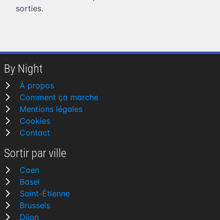
sorties.
By Night
À propos
Comment ça marche
Mentions légales
Cookies
Contact
Sortir par ville
Caen
Basel
Saint-Étienne
Brussels
Dijon