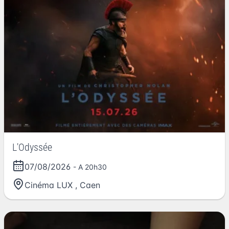
L'Odyssée
07/08/2026
- A 20h30
Cinéma LUX
,
Caen