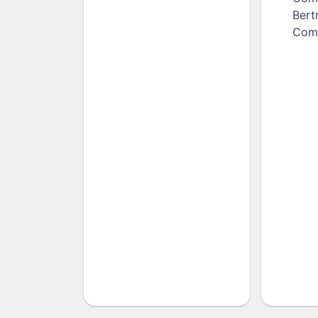
Bert
Com