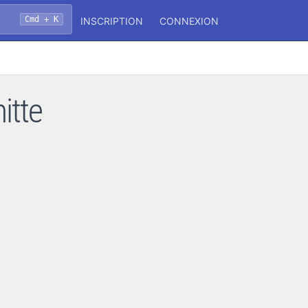
Cmd + K
INSCRIPTION
CONNEXION
itte