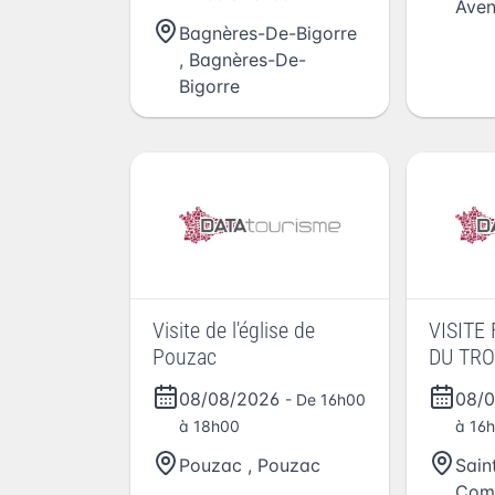
Aven
Bagnères-De-Bigorre
,
Bagnères-De-
Bigorre
Visite de l'église de
VISITE
Pouzac
DU TR
AUGUS
08/08/2026
08/
- De 16h00
à 18h00
à 16
Pouzac
,
Pouzac
Sain
Com