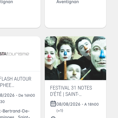
tignan
Aventignan
 FLASH AUTOUR
OPHEE
FESTIVAL 31 NOTES
TEEN
D'ÉTÉ | SAINT-
08/2026
- De 16h00
BERTRAND-DE-
h30
08/08/2026
- A 18h00
COMMINGES – Création
t-Bertrand-De-
(+1)
FÔM - batucada quartet
minges
,
Saint-