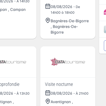
08/2026
- À 14h30
08/08/2026
- De
pan
,
Campan
14h00 à 18h00
Bagnères-De-Bigorre
,
Bagnères-De-
Bigorre
approfondie
Visite nocturne
08/2026
08/08/2026
- À 13h30
- À 21h00
tignan
,
Aventignan
,