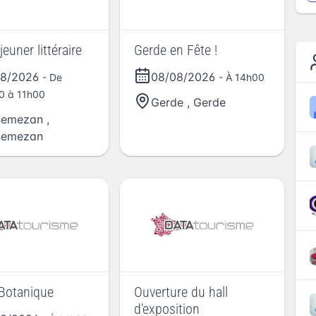
jeuner littéraire
Gerde en Fête !
08/2026
08/08/2026
- De
- À 14h00
0 à 11h00
Gerde
,
Gerde
nemezan
,
nemezan
Botanique
Ouverture du hall
d'exposition