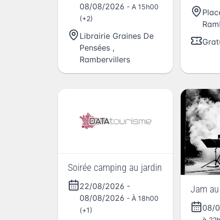
08/08/2026
- A 15h00
Plac
(+2)
Ramb
Librairie Graines De
Grat
Pensées
,
Rambervillers
Soirée camping au jardin
22/08/2026
-
Jam au 
08/08/2026
- À 18h00
08/
(+1)
à 22