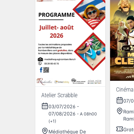
Cinéma 
Atelier Scrabble
07/
03/07/2026
-
Ramb
07/08/2026
- A 08h00
Ramb
(+1)
Grat
Médiathéque De