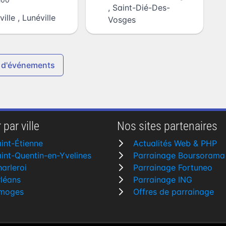
,
Saint-Dié-Des-
ville
,
Lunéville
Vosges
 d'événements
 par ville
Nos sites partenaires
int-Étienne
Actualités Web & PHP
int-Quentin-en-Yvelines
Parrainage Boursorama
arleroi
Parrainage Fortuneo
léans
Parrainage ING
imoges
Offres de parrainage