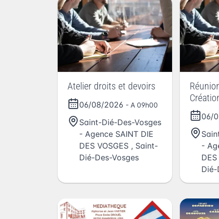
Atelier droits et devoirs
Réunion
Créatio
06/08/2026
- A 09h00
d'entrep
06/
Saint-Dié-Des-Vosges
- Agence SAINT DIE
Sain
DES VOSGES
,
Saint-
- Ag
Dié-Des-Vosges
DES
Dié-