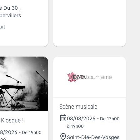
e Du 30
,
ervillers
uit
Scène musicale
08/08/2026
- De 17h00
Kiosque !
à 19h00
08/2026
- De 19h00
Saint-Dié-Des-Vosges
h00