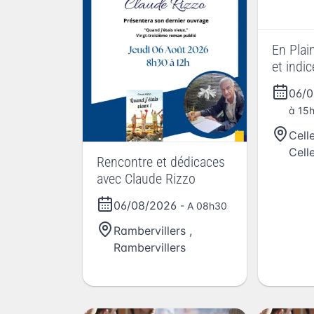
En Plai
et indi
06/
à 15
Cell
Cell
Rencontre et dédicaces
avec Claude Rizzo
06/08/2026
- A 08h30
Rambervillers
,
Rambervillers