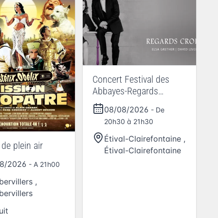
Concert Festival des
Abbayes-Regards
croisés Elsa Grether et
08/08/2026
- De
David Lively
20h30 à 21h30
Étival-Clairefontaine
,
de plein air
Étival-Clairefontaine
08/2026
- A 21h00
ervillers
,
ervillers
uit