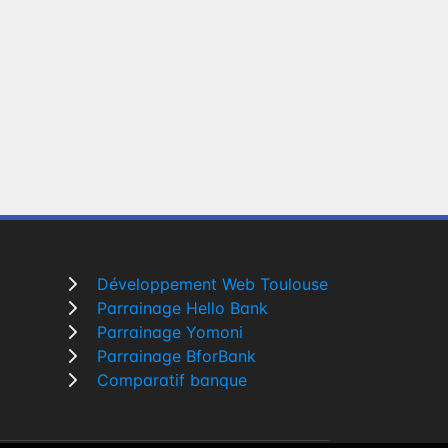
Développement Web Toulouse
Parrainage Hello Bank
Parrainage Yomoni
Parrainage BforBank
Comparatif banque