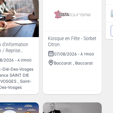
Kiosque en Fête - Sorbet
Citron
 d'information
n / Reprise
07/08/2026
- À 19h00
rise artisanale
08/2026
- A 09h00
Baccarat
,
Baccarat
t-Dié-Des-Vosges
ence SAINT DIE
 VOSGES
,
Saint-
Des-Vosges