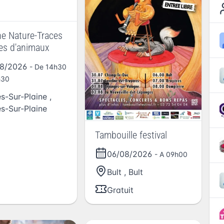
ne Nature-Traces
ces d'animaux
08/2026
- De 14h30
h30
es-Sur-Plaine
,
es-Sur-Plaine
Tambouille festival
06/08/2026
- A 09h00
Bult
,
Bult
Gratuit