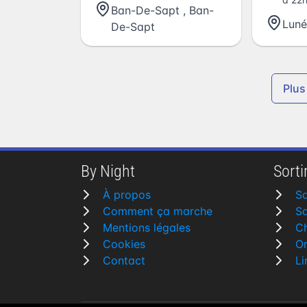
Ban-De-Sapt
,
Ban-
Luné
De-Sapt
Plus
By Night
Sortir
À propos
Sa
Comment ça marche
Sa
Mentions légales
Ch
Cookies
Or
Contact
L