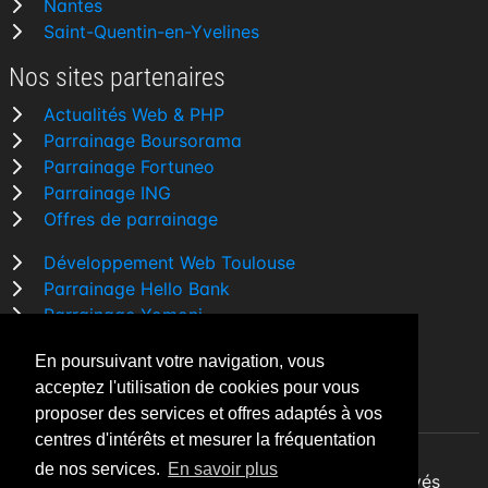
Nantes
Saint-Quentin-en-Yvelines
Nos sites partenaires
Actualités Web & PHP
Parrainage Boursorama
Parrainage Fortuneo
Parrainage ING
Offres de parrainage
Développement Web Toulouse
Parrainage Hello Bank
Parrainage Yomoni
Parrainage BforBank
En poursuivant votre navigation, vous
Comparatif banque
acceptez l'utilisation de cookies pour vous
proposer des services et offres adaptés à vos
centres d'intérêts et mesurer la fréquentation
de nos services.
En savoir plus
By Night v5.7.3
| © 2026 - Tous droits réservés