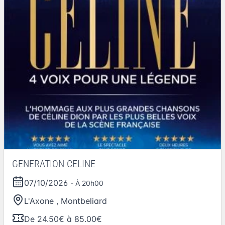
GENERATION CELINE
07/10/2026
- À 20h00
L'Axone
,
Montbeliard
De 24.50€ à 85.00€