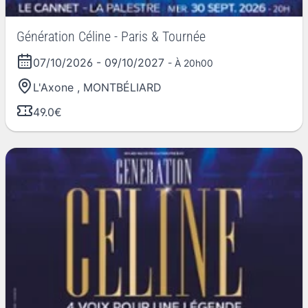
Génération Céline - Paris & Tournée
07/10/2026
-
09/10/2027
- À 20h00
L'Axone
,
MONTBÉLIARD
49.0€