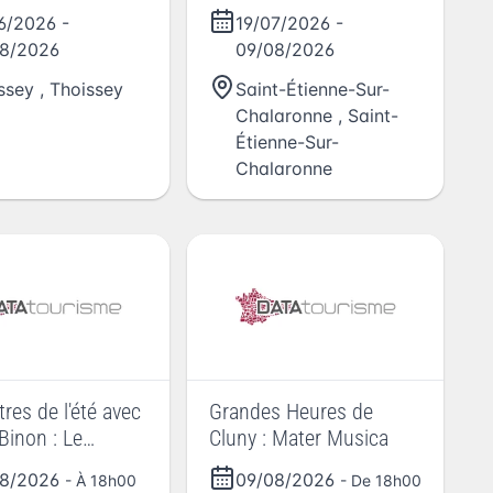
"
06/2026
-
19/07/2026
-
8/2026
09/08/2026
ssey
,
Thoissey
Saint-Étienne-Sur-
Chalaronne
,
Saint-
Étienne-Sur-
Chalaronne
res de l'été avec
Grandes Heures de
Binon : Le
Cluny : Mater Musica
britannique, la
08/2026
09/08/2026
- À 18h00
- De 18h00
t la proclamation