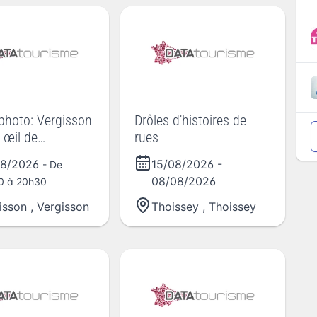
photo: Vergisson
Drôles d'histoires de
 œil de
rues
raphe
08/2026
15/08/2026
-
- De
08/08/2026
0 à 20h30
isson
,
Vergisson
Thoissey
,
Thoissey