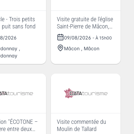
e - Trois petits
Visite gratuite de l'église
t puit sans fond
Saint-Pierre de Mâcon,
guidée par un fidèle, à
08/2026
09/08/2026
- À 15h00
travers la figure de Marie
rdonnay
,
Mâcon
,
Mâcon
rdonnay
tion "ÉCOTONE –
Visite commentée du
ière entre deux
Moulin de Tallard