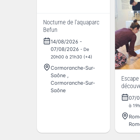
Nocturne de l'aquaparc
Befun
14/08/2026
-
07/08/2026
- De
20h00 à 21h30 (+4)
Cormoranche-Sur-
Saône
,
Escape 
Cormoranche-Sur-
découve
Saône
caché d
07/
Guillon
à 19
Roma
Roma