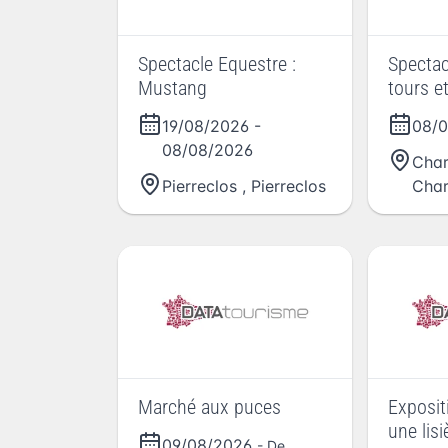
Spectacle Equestre :
Spectacl
Mustang
tours e
19/08/2026
-
08/
08/08/2026
Cha
Pierreclos
,
Pierreclos
Cha
Marché aux puces
Exposi
une lis
09/08/2026
- De