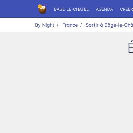
BÂGÉ-LE-CHÂTEL
AGENDA
CRÉER
By Night
France
Sortir à Bâgé-le-Châ
É