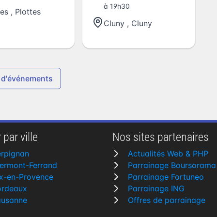
à 19h30
dépendance de
tes
,
Plottes
Israël
Cluny
,
Cluny
 d'événements
 par ville
Nos sites partenaires
erpignan
Actualités Web & PHP
ermont-Ferrand
Parrainage Boursorama
x-en-Provence
Parrainage Fortuneo
ordeaux
Parrainage ING
ausanne
Offres de parrainage