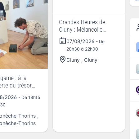
Grandes Heures de
Cluny : Mélancolie
romantique
07/08/2026
- De
20h30 à 22h00
Cluny
,
Cluny
game : à la
rte du trésor
e Pierre-François
08/2026
- De 18h15
h30
nèche-Thorins
,
nèche-Thorins