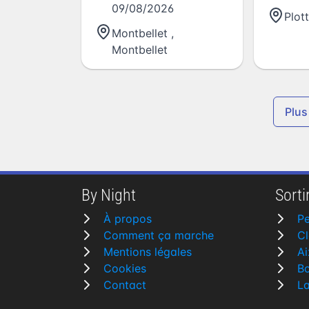
09/08/2026
de l'in
Plot
l'état d'
Montbellet
,
Montbellet
Plus
By Night
Sortir
À propos
P
Comment ça marche
Cl
Mentions légales
Ai
Cookies
B
Contact
L