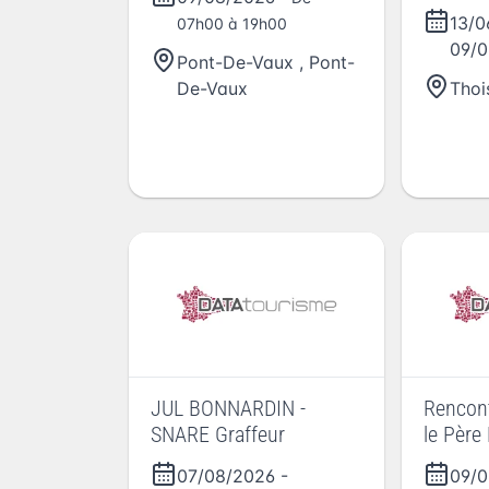
mondes
13/
07h00 à 19h00
09/0
Pont-De-Vaux
,
Pont-
De-Vaux
Thoi
JUL BONNARDIN -
Rencont
SNARE Graffeur
le Père 
mandat 
07/08/2026
-
09/
shoah e