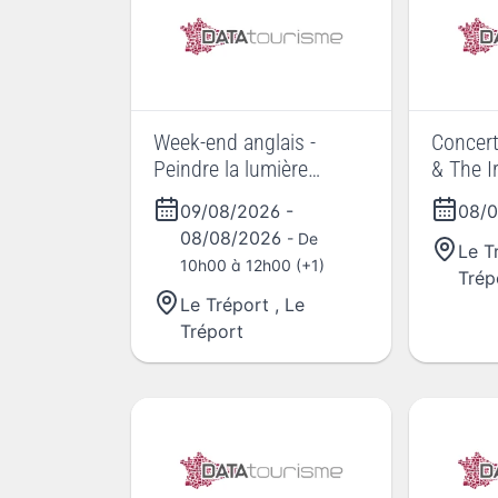
Week-end anglais -
Concert
Peindre la lumière
& The I
comme Turner
09/08/2026
-
08/
08/08/2026
- De
Le T
10h00 à 12h00 (+1)
Trép
Le Tréport
,
Le
Tréport