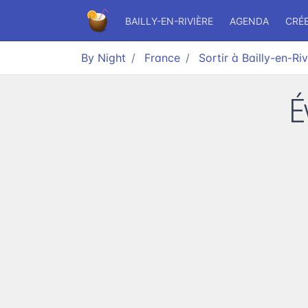
BAILLY-EN-RIVIÈRE
AGENDA
CRÉ
By Night
France
Sortir à Bailly-en-Riv
É