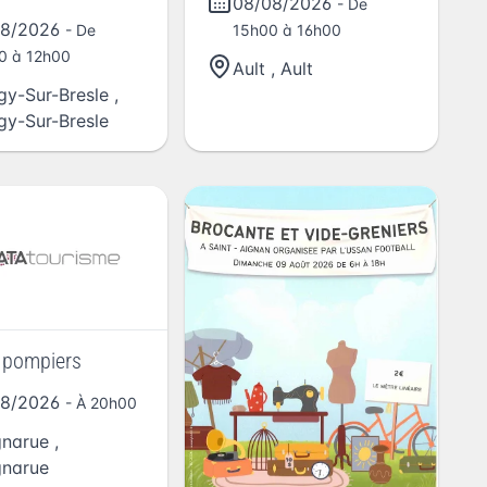
08/08/2026
- De
08/2026
- De
15h00 à 16h00
0 à 12h00
Ault
,
Ault
gy-Sur-Bresle
,
gy-Sur-Bresle
 pompiers
08/2026
- À 20h00
narue
,
narue