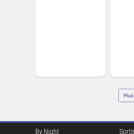
Plus
By Night
Sortir