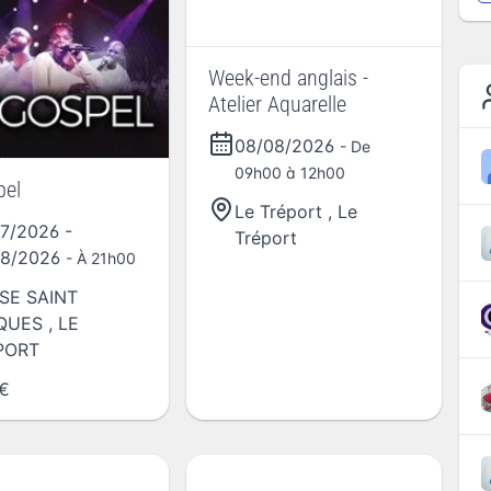
Week-end anglais -
Atelier Aquarelle
08/08/2026
- De
09h00 à 12h00
pel
Le Tréport
,
Le
07/2026
-
Tréport
08/2026
- À 21h00
SE SAINT
QUES
,
LE
PORT
€