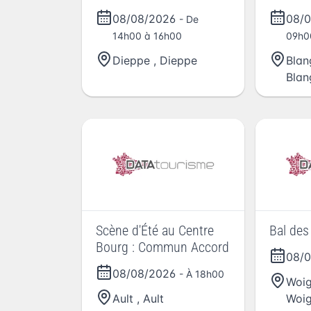
08/08/2026
08/
- De
14h00 à 16h00
09h0
Dieppe
,
Dieppe
Blan
Blan
Scène d'Été au Centre
Bal des
Bourg : Commun Accord
08/
08/08/2026
- À 18h00
Woig
Ault
,
Ault
Woig