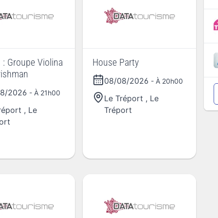
 : Groupe Violina
House Party
rishman
08/08/2026
- À 20h00
08/2026
- À 21h00
Le Tréport
,
Le
réport
,
Le
Tréport
ort