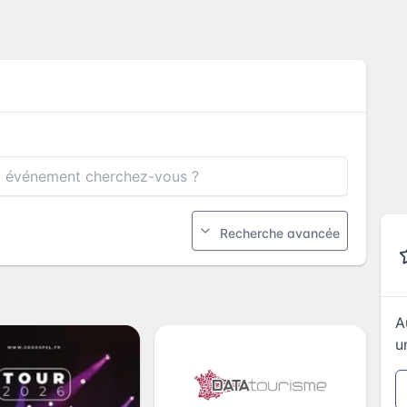
Recherche avancée
A
u