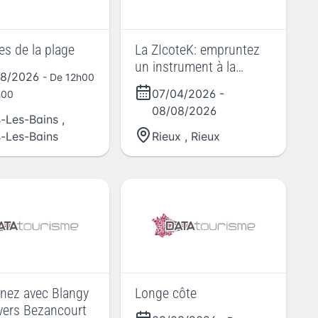
es de la plage
La ZIcoteK: empruntez
un instrument à la
08/2026
- De 12h00
médiathèque de Rieux et
07/04/2026
-
h00
jouez !
08/08/2026
-Les-Bains
,
-Les-Bains
Rieux
,
Rieux
nez avec Blangy
Longe côte
 vers Bezancourt