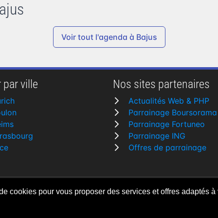
ajus
Voir tout l'agenda
à Bajus
 par ville
Nos sites partenaires
rich
Actualités Web & PHP
ulon
Parrainage Boursorama
eims
Parrainage Fortuneo
rasbourg
Parrainage ING
ce
Offres de parrainage
 de cookies pour vous proposer des services et offres adaptés à 
rvés
Fait avec
♥
pa