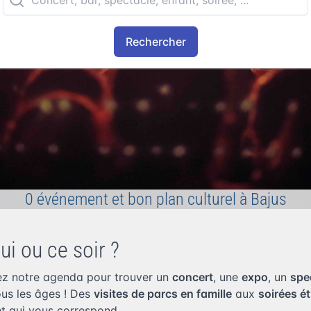
Rechercher
0 événement et bon plan culturel à Bajus
ui ou ce soir ?
z notre agenda pour trouver un
concert
, une
expo
, un
spe
tous les âges ! Des
visites de parcs en famille
aux
soirées é
t qui vous correspond.