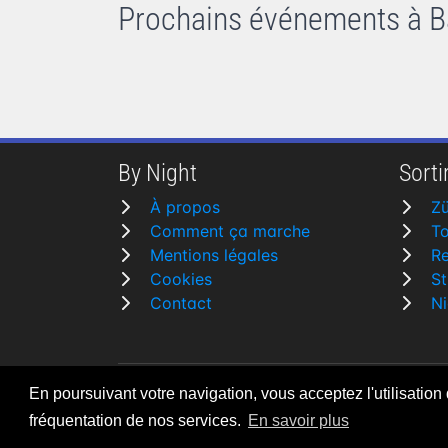
Prochains événements à B
By Night
Sortir
À propos
Zü
Comment ça marche
To
Mentions légales
R
Cookies
St
Contact
Ni
En poursuivant votre navigation, vous acceptez l'utilisation
By Night v5.7.3
| © 2026 - Tous droits rése
fréquentation de nos services.
En savoir plus