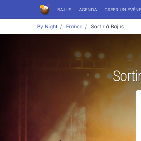
BAJUS
AGENDA
CRÉER UN ÉVÉN
By Night
France
Sortir à Bajus
Sorti