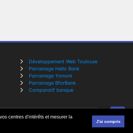
Développement Web Toulouse
Parrainage Hello Bank
Parrainage Yomoni
Parrainage BforBank
Comparatif banque
vos centres d'intérêts et mesurer la
r un
développeur Web Freelance à Toulouse
J'ai compris