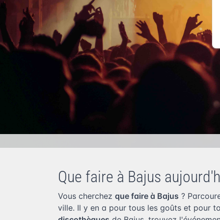
Que faire à Bajus aujourd'h
Vous cherchez
que faire à Bajus
? Parcoure
ville. Il y en a pour tous les goûts et pour 
discothèques
de Bajus, trouvez l'événemen