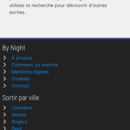
utilisez la recherche pour découvrir d'autres
sorties.
By Night
À propos
Comment ça marche
Mentions légales
Cookies
Contact
Sortir par ville
Charleroi
Namur
Angers
Gent