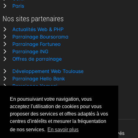
Paris
Nos sites partenaires
Actualités Web & PHP
Parrainage Boursorama
Parrainage Fortuneo
Parrainage ING
Offres de parrainage
Développement Web Toulouse
Parrainage Hello Bank
Parrainage Yomoni
Parrainage BforBank
En poursuivant votre navigation, vous
Comparatif banque
acceptez l'utilisation de cookies pour vous
proposer des services et offres adaptés à vos
centres d'intérêts et mesurer la fréquentation
de nos services.
En savoir plus
By Night v5.7.3
| © 2026 - Tous droits réservés