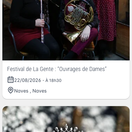
Festival de La Gente : “Ouvrages de Dames”
22/08/2026
- À 18h30
Naves
,
Naves