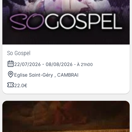
So Gospel
22/07/2026
-
08/08/2026
- À 21h00
Eglise Saint-Géry
,
CAMBRAI
22.0€