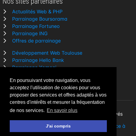
Nos sites partenaires
Actualités Web & PHP
Parrainage Boursorama
Parrainage Fortuneo
Parrainage ING
Offres de parrainage
Développement Web Toulouse
Parrainage Hello Bank
Parrainage Yomoni
Parrainage BforBank
En poursuivant votre navigation, vous
Comparatif banque
acceptez l'utilisation de cookies pour vous
proposer des services et offres adaptés à vos
centres d'intérêts et mesurer la fréquentation
de nos services.
En savoir plus
By Night v5.7.3
| © 2026 - Tous droits réservés
Fait avec
♥
par un
développeur Web Freelance à
J'ai compris
Toulouse