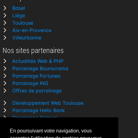
Basel
Liège
Toulouse
Aix-en-Provence
Villeurbanne
Nos sites partenaires
Actualités Web & PHP
Parrainage Boursorama
Parrainage Fortuneo
Parrainage ING
Offres de parrainage
Développement Web Toulouse
Parrainage Hello Bank
Parrainage Yomoni
Parrainage BforBank
En poursuivant votre navigation, vous
Comparatif banque