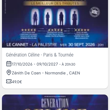
Génération Céline - Paris & Tournée
17/10/2026
-
09/10/2027
- À 20h30
Zénith De Caen - Normandie
,
CAEN
49.0€