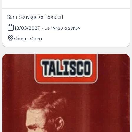
Sam Sauvage en concert
13/03/2027
- De 19h30 à 23h59
Caen
,
Caen