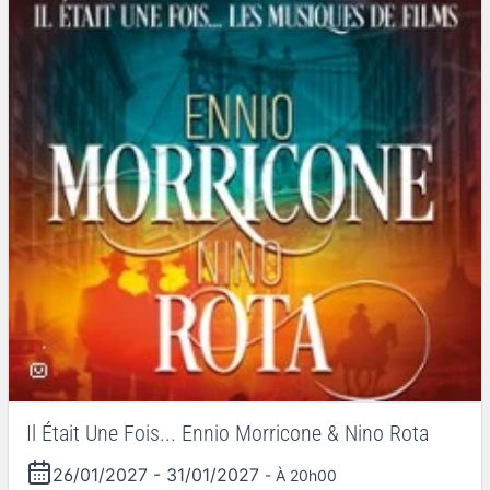
Il Était Une Fois... Ennio Morricone & Nino Rota
26/01/2027
-
31/01/2027
- À 20h00