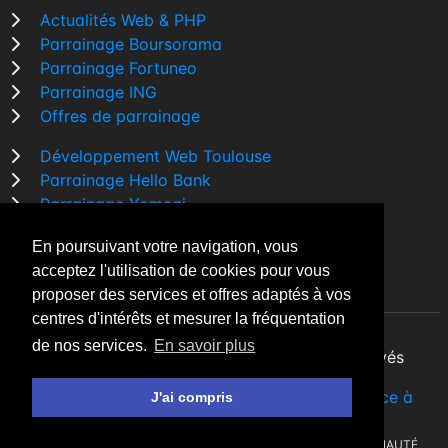
Actualités Web & PHP
Parrainage Boursorama
Parrainage Fortuneo
Parrainage ING
Offres de parrainage
Développement Web Toulouse
Parrainage Hello Bank
Parrainage Yomoni
Parrainage BforBank
En poursuivant votre navigation, vous
Comparatif banque
acceptez l'utilisation de cookies pour vous
proposer des services et offres adaptés à vos
centres d'intérêts et mesurer la fréquentation
de nos services.
En savoir plus
By Night v5.7.3
| © 2026 - Tous droits réservés
Fait avec
♥
par un
développeur Web Freelance à
J'ai compris
Toulouse
AGENDA
A LA UNE
COMMUNAUTÉ