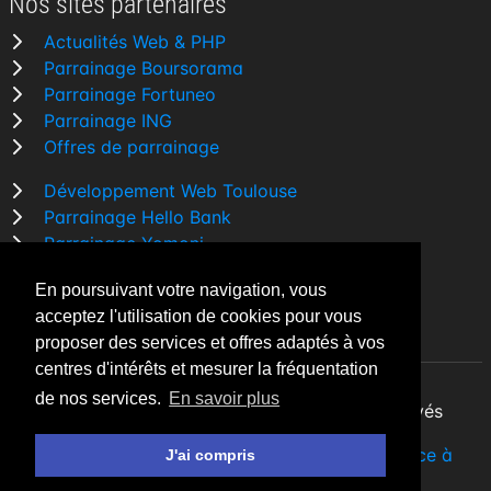
Nos sites partenaires
Actualités Web & PHP
Parrainage Boursorama
Parrainage Fortuneo
Parrainage ING
Offres de parrainage
Développement Web Toulouse
Parrainage Hello Bank
Parrainage Yomoni
Parrainage BforBank
En poursuivant votre navigation, vous
Comparatif banque
acceptez l'utilisation de cookies pour vous
proposer des services et offres adaptés à vos
centres d'intérêts et mesurer la fréquentation
de nos services.
En savoir plus
By Night v5.7.3
| © 2026 - Tous droits réservés
Fait avec
♥
par un
développeur Web Freelance à
J'ai compris
Toulouse