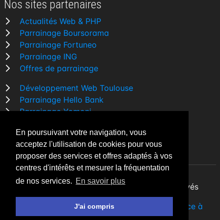
Nos sites partenaires
Actualités Web & PHP
Parrainage Boursorama
Parrainage Fortuneo
Parrainage ING
Offres de parrainage
Développement Web Toulouse
Parrainage Hello Bank
Parrainage Yomoni
Parrainage BforBank
En poursuivant votre navigation, vous
Comparatif banque
acceptez l'utilisation de cookies pour vous
proposer des services et offres adaptés à vos
centres d'intérêts et mesurer la fréquentation
de nos services.
En savoir plus
By Night v5.7.3
| © 2026 - Tous droits réservés
Fait avec
♥
par un
développeur Web Freelance à
J'ai compris
Toulouse