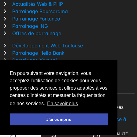
Actualités Web & PHP
Parrainage Boursorama
Parrainage Fortuneo
Parrainage ING
Offres de parrainage
Développement Web Toulouse
Parrainage Hello Bank
Parrainage Yomoni
Parrainage BforBank
En poursuivant votre navigation, vous
Comparatif banque
acceptez l'utilisation de cookies pour vous
proposer des services et offres adaptés à vos
centres d'intérêts et mesurer la fréquentation
de nos services.
En savoir plus
By Night v5.7.3
| © 2026 - Tous droits réservés
Fait avec
♥
par un
développeur Web Freelance à
J'ai compris
Toulouse
AGENDA
A LA UNE
COMMUNAUTÉ