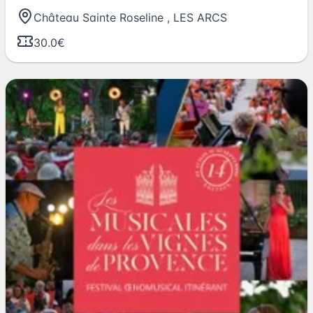
Château Sainte Roseline
,
LES ARCS
30.0€