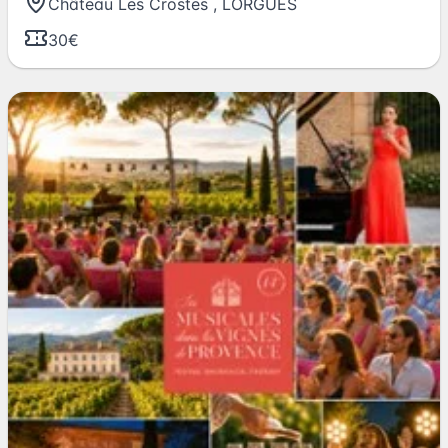
Château Les Crostes
,
LORGUES
30€