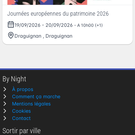
Journées européennes du patrimoine 2026
19/09/2026
-
20/09/2026
- A 10h00 (+1)
Draguignan
,
Draguignan
By Night
À propos
Comment ça marche
Mentions légales
Cookies
Contact
Sortir par ville