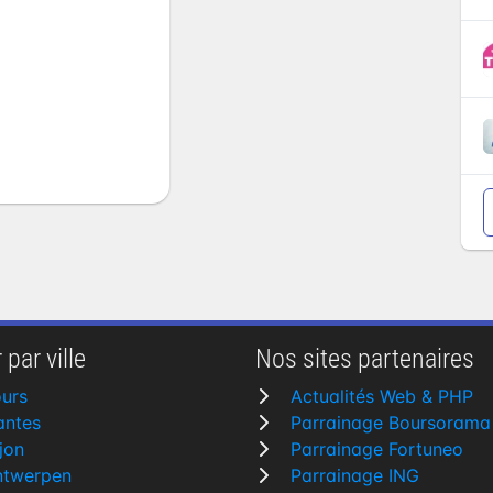
 :
om
)
 par ville
Nos sites partenaires
urs
Actualités Web & PHP
antes
Parrainage Boursorama
jon
Parrainage Fortuneo
ntwerpen
Parrainage ING