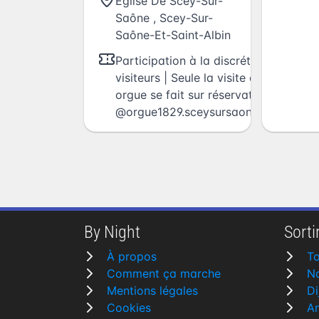
Église De Scey-Sur-
Saône
,
Scey-Sur-
Saône-Et-Saint-Albin
Participation à la discrétion des
visiteurs | Seule la visite du grand
orgue se fait sur réservation (contact
@
orgue1829.sceysursaone@gmail.c
By Night
Sortir
À propos
To
Comment ça marche
N
Mentions légales
Di
Cookies
A