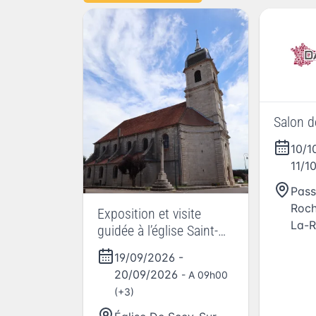
Salon d
10/1
11/1
Pass
Roch
Exposition et visite
La-R
guidée à l’église Saint-
Martin de Scey-sur-
19/09/2026
-
Saône
20/09/2026
- A 09h00
(+3)