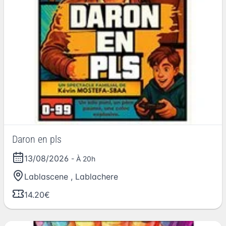
Daron en pls
13/08/2026
- À 20h
Lablascene
,
Lablachere
14.20€