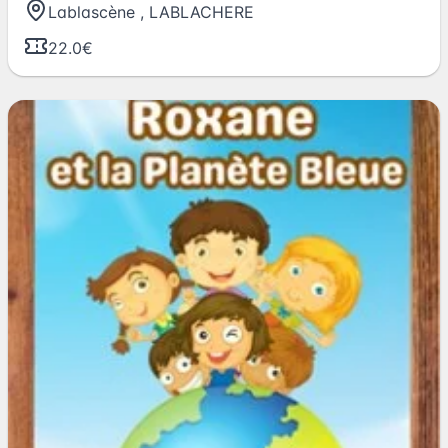
Lablascène
,
LABLACHERE
22.0€