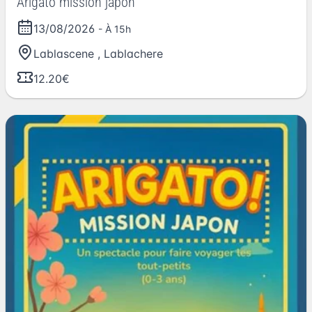
Arigato mission japon
13/08/2026
- À 15h
Lablascene
,
Lablachere
12.20€