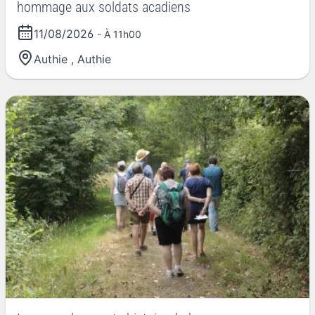
hommage aux soldats acadiens
11/08/2026
- À 11h00
Authie
,
Authie