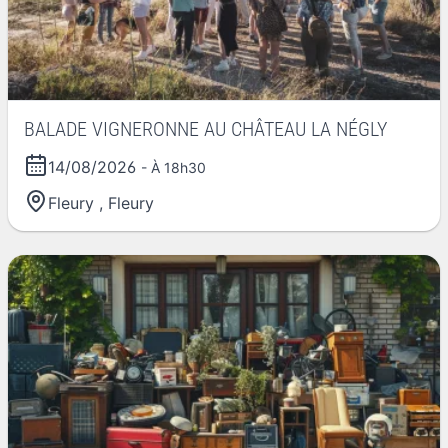
BALADE VIGNERONNE AU CHÂTEAU LA NÉGLY
14/08/2026
- À 18h30
Fleury
,
Fleury