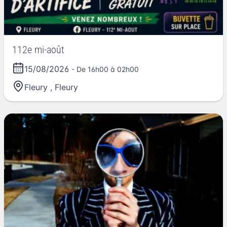
112e mi-août
15/08/2026
- De 16h00 à 02h00
Fleury
,
Fleury