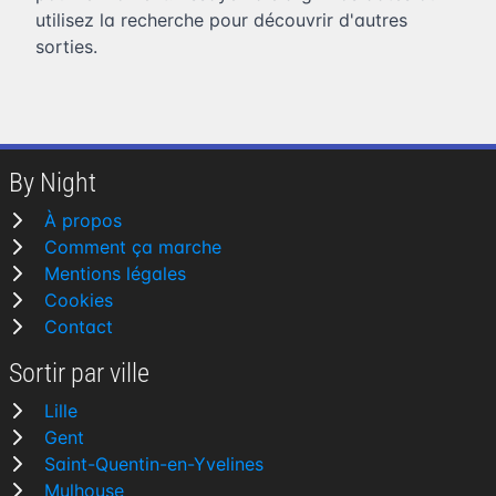
utilisez la recherche pour découvrir d'autres
sorties.
By Night
À propos
Comment ça marche
Mentions légales
Cookies
Contact
Sortir par ville
Lille
Gent
Saint-Quentin-en-Yvelines
Mulhouse