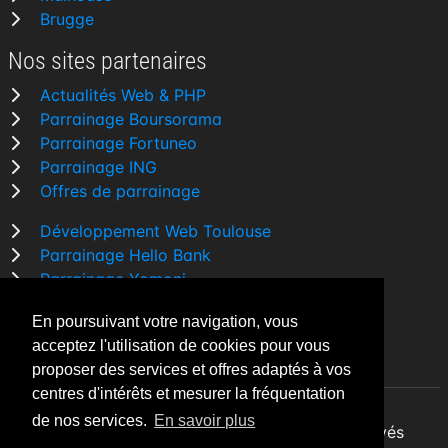
Brugge
Nos sites partenaires
Actualités Web & PHP
Parrainage Boursorama
Parrainage Fortuneo
Parrainage ING
Offres de parrainage
Développement Web Toulouse
Parrainage Hello Bank
Parrainage Yomoni
Parrainage BforBank
En poursuivant votre navigation, vous
Comparatif banque
acceptez l'utilisation de cookies pour vous
proposer des services et offres adaptés à vos
centres d'intérêts et mesurer la fréquentation
de nos services.
En savoir plus
By Night v5.7.3
| © 2026 - Tous droits réservés