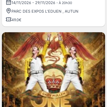
14/11/2026
-
29/11/2026
- À 20h30
PARC DES EXPOS L'EDUEN
,
AUTUN
49.0€