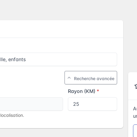
Recherche avancée
Rayon (KM)
A
ocalisation.
u