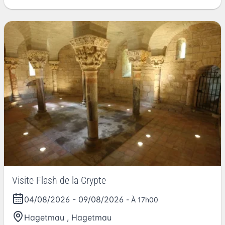
Visite Flash de la Crypte
04/08/2026
-
09/08/2026
- À 17h00
Hagetmau
,
Hagetmau