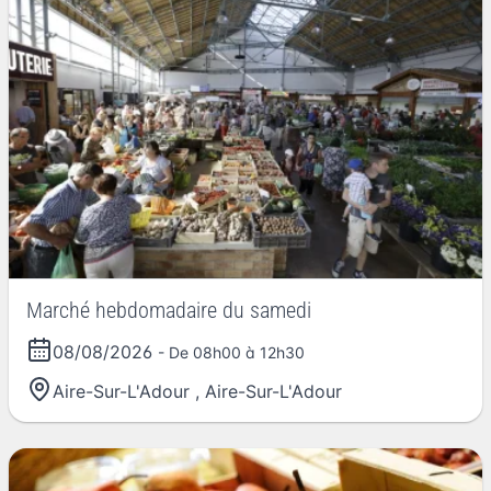
Marché hebdomadaire du samedi
08/08/2026
- De 08h00 à 12h30
Aire-Sur-L'Adour
,
Aire-Sur-L'Adour