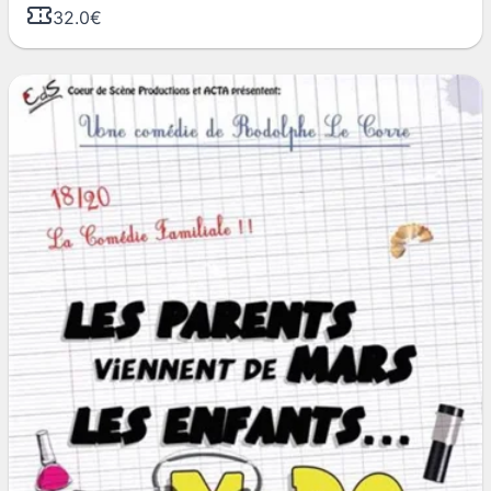
32.0€