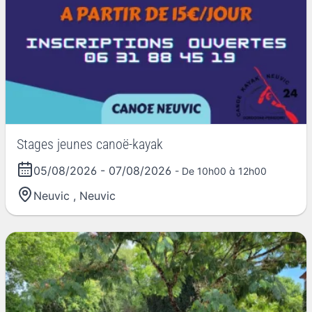
Stages jeunes canoë-kayak
05/08/2026
-
07/08/2026
- De 10h00 à 12h00
Neuvic
,
Neuvic