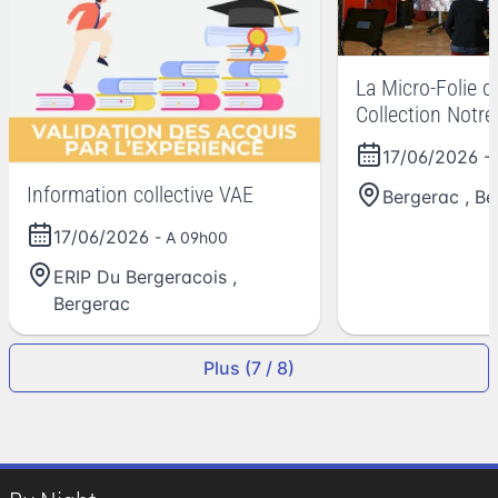
La Micro-Folie d
Collection Notr
17/06/2026
-
Information collective VAE
Bergerac
,
Be
17/06/2026
- A 09h00
ERIP Du Bergeracois
,
Bergerac
Plus (7 / 8)